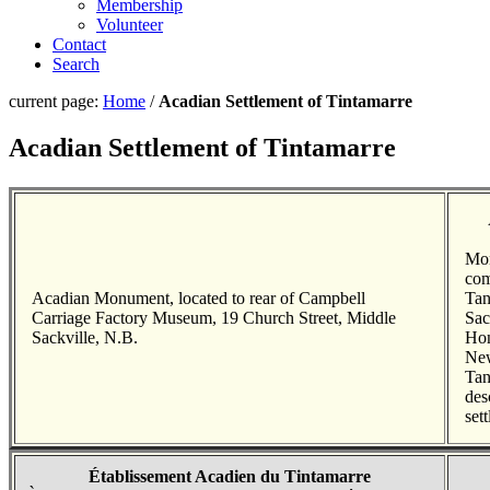
Membership
Volunteer
Contact
Search
current page:
Home
/
Acadian Settlement of Tintamarre
Acadian Settlement of Tintamarre
Mon
com
Acadian Monument, located to rear of Campbell
Tan
Carriage Factory Museum, 19 Church Street, Middle
Sac
Sackville, N.B.
Hon
New
Tan
des
set
Établissement Acadien du Tintamarre