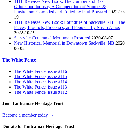
THT Releases New Book: The Cumberland Basin
Grindstone Industry A Compendium of Sources &
Illustrations Compiled and Edited by Paul Bogaard
2022-10-
19
THT Releases New Book: Foundries of Sackville NB – The
Places, Products, Processes, and People – by Susan Amos
2022-10-19
Sackville Centennial Monument Restored
2020-08-07
New Historical Memorial in Downtown Sackville, NB
2020-
06-02
The White Fence
The White Fence, issue #116
The White Fence, issue #115
The White Fence, issue #114
The White Fence, issue #113
The White Fence, issue #112
Join Tantramar Heritage Trust
Become a member today →
Donate to Tantramar Heritage Trust