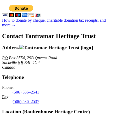
How to donate by cheque, charitable donation tax receipts, and
more →
Contact Tantramar Heritage Trust
Address
PO
Box 3554, 29B Queens Road
Sackville
NB
E4L 4G4
Canada
Telephone
Phone
:
(506) 536–2541
Fax
:
(506) 536–2537
Location (Boultenhouse Heritage Centre)