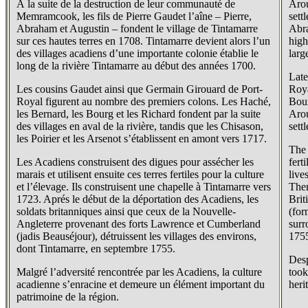
À la suite de la destruction de leur communauté de
Arou
Memramcook, les fils de Pierre Gaudet l’aîne – Pierre,
sett
Abraham et Augustin – fondent le village de Tintamarre
Abra
sur ces hautes terres en 1708. Tintamarre devient alors l’un
high
des villages acadiens d’une importante colonie établie le
larg
long de la rivière Tintamarre au début des années 1700.
Late
Les cousins Gaudet ainsi que Germain Girouard de Port-
Roya
Royal figurent au nombre des premiers colons. Les Haché,
Bour
les Bernard, les Bourg et les Richard fondent par la suite
Arou
des villages en aval de la rivière, tandis que les Chisason,
sett
les Poirier et les Arsenot s’établissent en amont vers 1717.
The 
Les Acadiens construisent des digues pour assécher les
fert
marais et utilisent ensuite ces terres fertiles pour la culture
live
et l’élevage. Ils construisent une chapelle à Tintamarre vers
Then
1723. Aprés le début de la déportation des Acadiens, les
Brit
soldats britanniques ainsi que ceux de la Nouvelle-
(for
Angleterre provenant des forts Lawrence et Cumberland
surr
(jadis Beauséjour), détruissent les villages des environs,
175
dont Tintamarre, en septembre 1755.
Desp
Malgré l’adversité rencontrée par les Acadiens, la culture
took
acadienne s’enracine et demeure un élément important du
heri
patrimoine de la région.